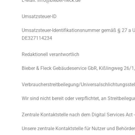
E-Mail: info@bieber-fleck.de
Umsatzsteuer-ID
Umsatzsteuer-Identifikationsnummer gemäß § 27 a U
DE327114234
Redaktionell verantwortlich
Bieber & Fleck Gebäudeservice GbR, Kißlingweg 26/1
Verbraucher­streit­beilegung/Universal­schlichtungs­stel
Wir sind nicht bereit oder verpflichtet, an Streitbeil
Zentrale Kontaktstelle nach dem Digital Services Ac
Unsere zentrale Kontaktstelle für Nutzer und Behörden